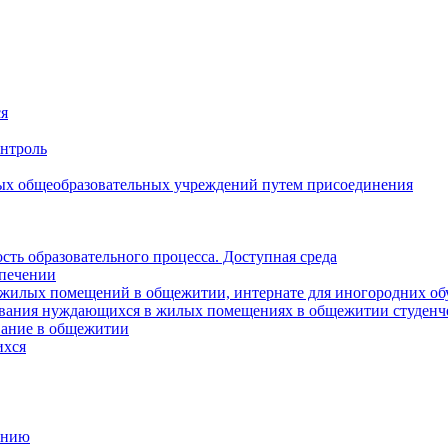
ся
онтроль
ых общеобразовательных учреждений путем присоединения
ть образовательного процесса. Доступная среда
спечении
е жилых помещений в общежитии, интернате для иногородних 
ивания нуждающихся в жилых помещениях в общежитии студенче
вание в общежитии
ихся
анию