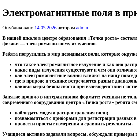
Электромагнитные поля в при
Опубликовано
14.05.2026
автором
admin
В нашей школе в центре образования «Точка роста» состоя
физики — электромагнитному излучению.
Ребята погрузились в мир невидимых волн, которые окружа
что такое электромагнитное излучение и как оно расп
какие виды излучения существуют и чем они отличаютс
как электромагнитные волны влияют на нашу повседн
где в природе и технике встречаются разные диапазон
каковы меры безопасности при взаимодействии с исто
Занятие прошло в интерактивном формате: ученики не тол
современного оборудования центра «Точка роста» ребята см
наблюдать модели распространения волн;
познакомиться с приборами для регистрации разных в
провести простые измерения и сравнить результаты.
Учащиеся активно задавали вопросы, обсуждали примеры из