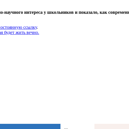
но
‑
научного интереса у школьников и показало, как совреме
постоянную ссылку
.
я будет жить вечно.