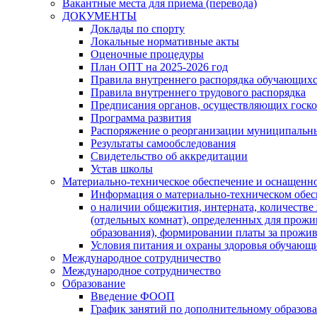
Вакантные места для приема (перевода)
ДОКУМЕНТЫ
Доклады по спорту
Локальные нормативные акты
Оценочные процедуры
План ОПТ на 2025-2026 год
Правила внутреннего распорядка обучающих
Правила внутреннего трудового распорядка
Предписания органов, осуществляющих госк
Программа развития
Распоряжение о реорганизации муниципальн
Результаты самообследования
Свидетельство об аккредитации
Устав школы
Материально-техническое обеспечение и оснащеннос
Информация о материально-техническом обе
о наличии общежития, интерната, количеств
(отдельных комнат), определенных для прож
образования), формировании платы за прожи
Условия питания и охраны здоровья обучающ
Международное сотрудничество
Международное сотрудничество
Образование
Введение ФООП
График занятий по дополнительному образов