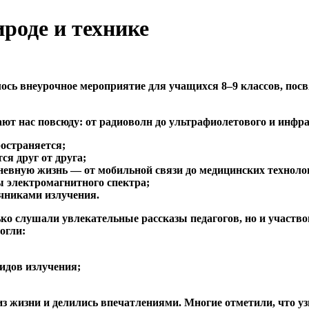
роде и технике
лось внеурочное мероприятие для учащихся 8–9 классов, по
ют нас повсюду: от радиоволн до ультрафиолетового и инфра
ространяется;
я друг от друга;
евную жизнь — от мобильной связи до медицинских техноло
ы электромагнитного спектра;
чниками излучения.
ько слушали увлекательные рассказы педагогов, но и участ
огли:
идов излучения;
 жизни и делились впечатлениями. Многие отметили, что узн