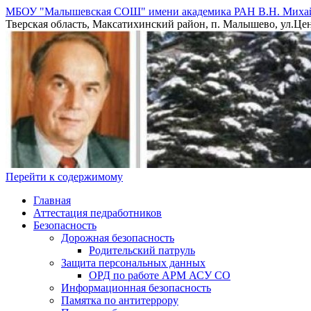
МБОУ "Малышевская СОШ" имени академика РАН В.Н. Миха
Тверская область, Максатихинский район, п. Малышево, ул.Центр
Перейти к содержимому
Главная
Аттестация педработников
Безопасность
Дорожная безопасность
Родительский патруль
Защита персональных данных
ОРД по работе АРМ АСУ СО
Информационная безопасность
Памятка по антитеррору