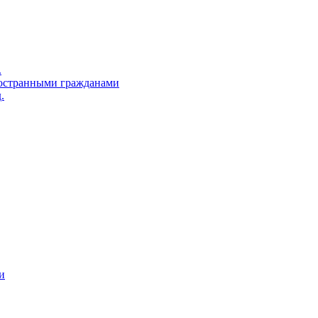
.
остранными гражданами
.
и