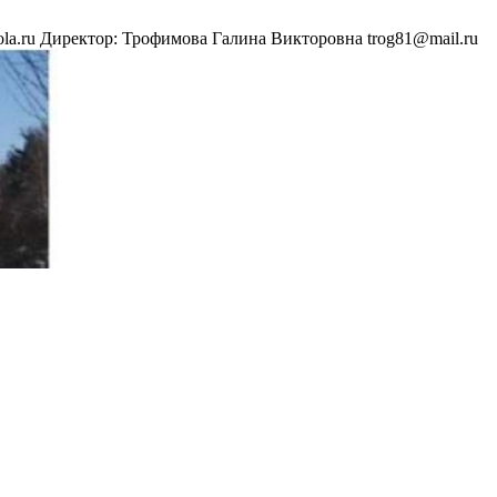
hkola.ru Директор: Трофимова Галина Викторовна trog81@mail.ru