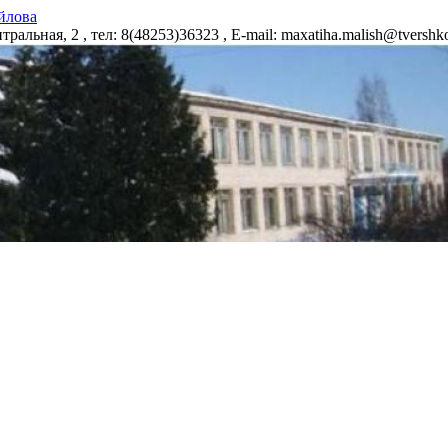
йлова
альная, 2 , тел: 8(48253)36323 , E-mail: maxatiha.malish@tvers