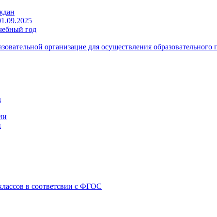
ждан
1.09.2025
чебный год
зовательной организацие для осуществления образовательного 
д
ии
и
классов в соответсвии с ФГОС