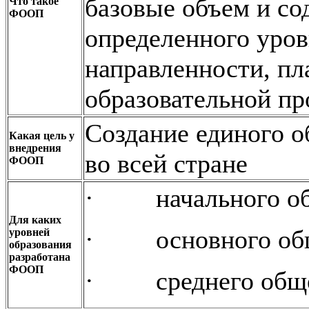
базовые объем и со
Что такое
ФООП
определенного уров
направленности, пл
образовательной п
Создание единого о
Какая цель у
внедрения
во всей стране
ФООП
· начального общ
Для каких
· основного обще
уровней
образования
разработана
ФООП
· среднего общег