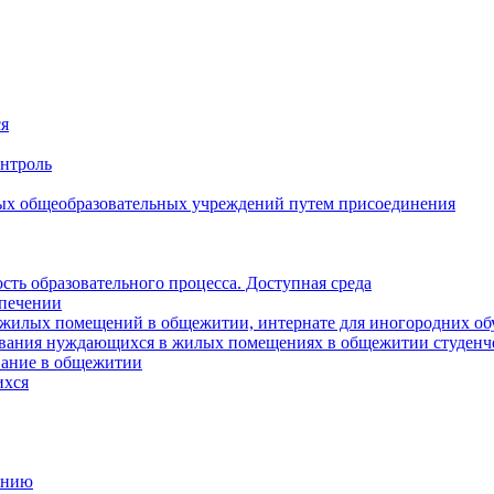
ся
онтроль
ых общеобразовательных учреждений путем присоединения
ть образовательного процесса. Доступная среда
спечении
е жилых помещений в общежитии, интернате для иногородних 
ивания нуждающихся в жилых помещениях в общежитии студенче
вание в общежитии
ихся
анию