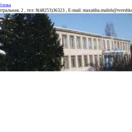
йлова
альная, 2 , тел: 8(48253)36323 , E-mail: maxatiha.malish@tvers