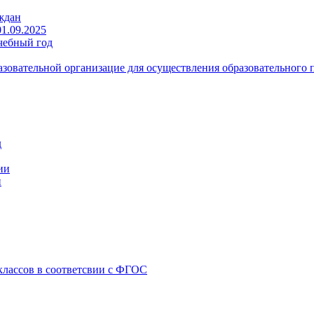
ждан
1.09.2025
чебный год
зовательной организацие для осуществления образовательного 
д
ии
и
классов в соответсвии с ФГОС