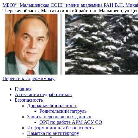
МБОУ "Малышевская СОШ" имени академика РАН В.Н. Миха
Тверская область, Максатихинский район, п. Малышево, ул.Центр
Перейти к содержимому
Главная
Аттестация педработников
Безопасность
Дорожная безопасность
Родительский патруль
Защита персональных данных
ОРД по работе АРМ АСУ СО
Информационная безопасность
Памятка по антитеррору