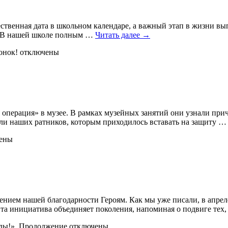
твенная дата в школьном календаре, а важный этап в жизни вып
. В нашей школе полным …
Читать далее
→
онок!
отключены
 операция» в музее. В рамках музейных занятий они узнали прич
чали наших ратников, которым приходилось вставать на защиту 
ены
нием нашей благодарности Героям. Как мы уже писали, в апрел
та инициатива объединяет поколения, напоминая о подвиге тех
ды!». Продолжение
отключены