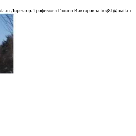
hkola.ru Директор: Трофимова Галина Викторовна trog81@mail.ru