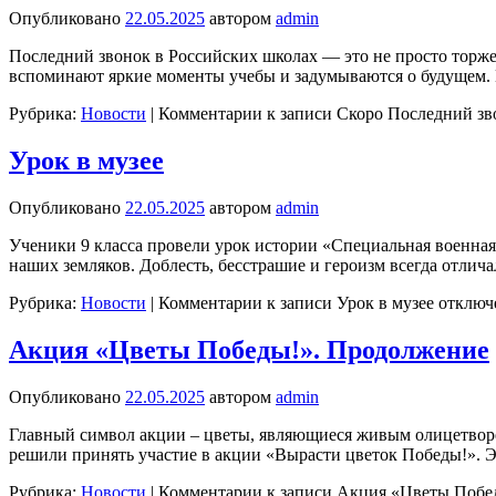
Опубликовано
22.05.2025
автором
admin
Последний звонок в Российских школах — это не просто торжес
вспоминают яркие моменты учебы и задумываются о будущем
Рубрика:
Новости
|
Комментарии
к записи Скоро Последний зв
Урок в музее
Опубликовано
22.05.2025
автором
admin
Ученики 9 класса провели урок истории «Специальная военная
наших земляков. Доблесть, бесстрашие и героизм всегда отли
Рубрика:
Новости
|
Комментарии
к записи Урок в музее
отключ
Акция «Цветы Победы!». Продолжение
Опубликовано
22.05.2025
автором
admin
Главный символ акции – цветы, являющиеся живым олицетворе
решили принять участие в акции «Вырасти цветок Победы!». Э
Рубрика:
Новости
|
Комментарии
к записи Акция «Цветы Побе