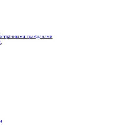
.
остранными гражданами
.
и