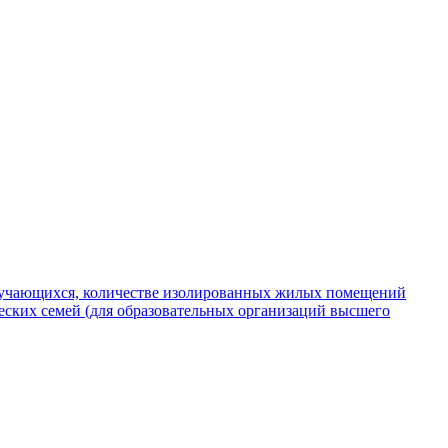
обучающихся, количестве изолированных жилых помещений
ских семей (для образовательных организаций высшего