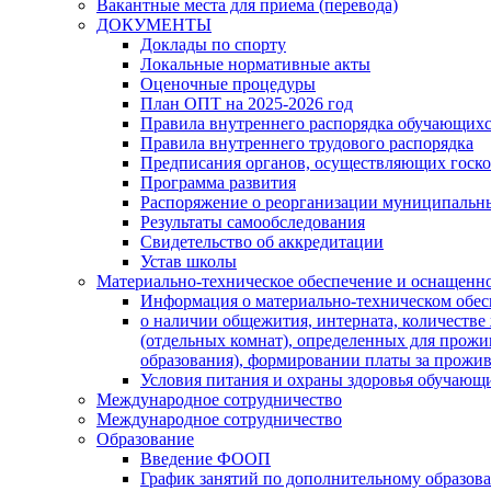
Вакантные места для приема (перевода)
ДОКУМЕНТЫ
Доклады по спорту
Локальные нормативные акты
Оценочные процедуры
План ОПТ на 2025-2026 год
Правила внутреннего распорядка обучающих
Правила внутреннего трудового распорядка
Предписания органов, осуществляющих госк
Программа развития
Распоряжение о реорганизации муниципальн
Результаты самообследования
Свидетельство об аккредитации
Устав школы
Материально-техническое обеспечение и оснащеннос
Информация о материально-техническом обе
о наличии общежития, интерната, количеств
(отдельных комнат), определенных для прож
образования), формировании платы за прожи
Условия питания и охраны здоровья обучающ
Международное сотрудничество
Международное сотрудничество
Образование
Введение ФООП
График занятий по дополнительному образов