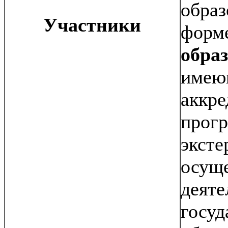
обра
Участники
форм
обра
имею
аккре
прог
эксте
осущ
деят
госуд