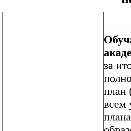
Обуч
акад
за ит
полн
план 
всем 
плана
образ