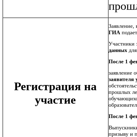
прошл
Заявление,
ГИА
подает
Участники
данных
для
После 1 фе
заявление 
заявителя
Регистрация на
обстоятель
прошлых ле
участие
обучающихс
образовате
После 1 фе
Выпускники
призыву и 