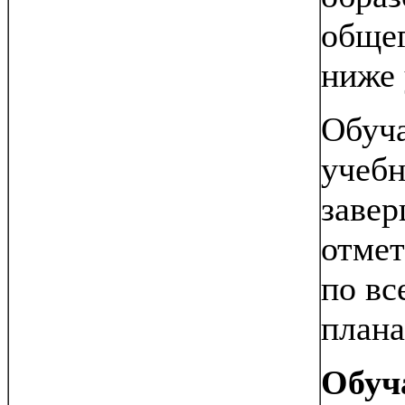
общег
ниже 
Обуча
учебн
завер
отмет
по вс
плана
Обуч