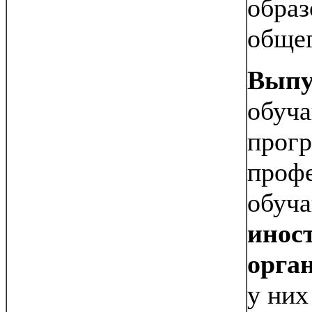
образ
общег
Выпу
обуч
прогр
профе
обуч
инос
орга
у них