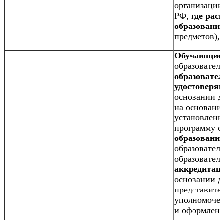
организации
РФ,
где ра
образовани
предметов),
Обучающи
образовате
образоват
удостовер
основании 
на основан
установлен
программу 
образовани
образовате
образовате
аккредита
основании
представит
уполномоче
и оформлен