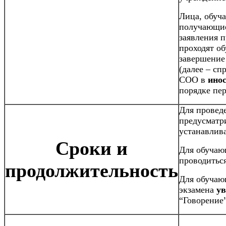
Лица, обуч
получающи
заявления п
проходят о
завершение
(далее – с
СОО в
ино
порядке пер
Для провед
предусматр
устанавлив
Сроки и
Для обучаю
проводитьс
продолжительность
Для обучаю
экзамена
ув
“Говорение