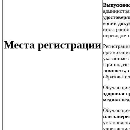
Выпускник
администра
удостовер
копии
доку
иностранно
переводом н
Места регистрации
Регистраци
организаци
указанные 
При подаче
личность,
образовате
Обучающие
здоровья
пр
медико-пед
Обучающие
или завер
установлен
учреждение