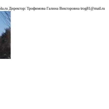
hkola.ru Директор: Трофимова Галина Викторовна trog81@mail.ru