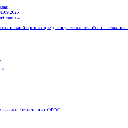
ждан
1.09.2025
чебный год
зовательной организацие для осуществления образовательного 
д
ии
и
классов в соответсвии с ФГОС