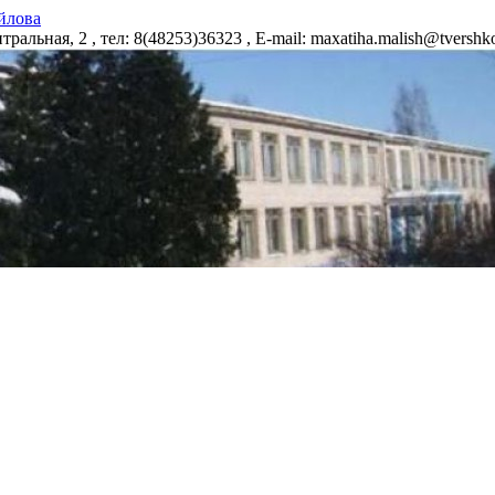
йлова
альная, 2 , тел: 8(48253)36323 , E-mail: maxatiha.malish@tvers