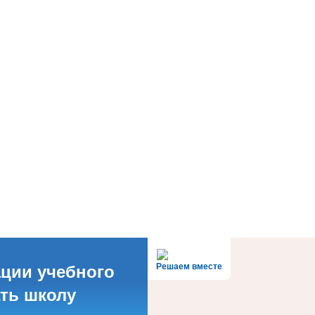
Решаем вместе
ации учебного
ать школу