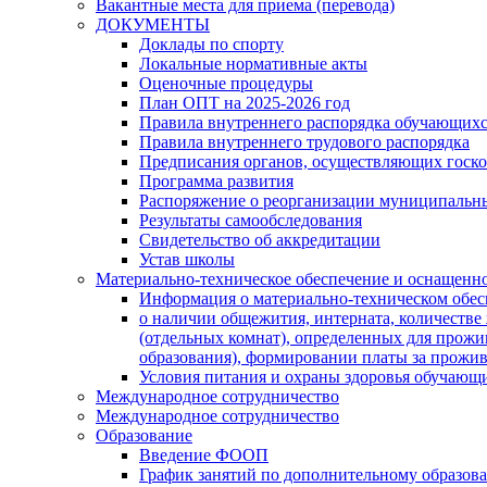
Вакантные места для приема (перевода)
ДОКУМЕНТЫ
Доклады по спорту
Локальные нормативные акты
Оценочные процедуры
План ОПТ на 2025-2026 год
Правила внутреннего распорядка обучающих
Правила внутреннего трудового распорядка
Предписания органов, осуществляющих госк
Программа развития
Распоряжение о реорганизации муниципальн
Результаты самообследования
Свидетельство об аккредитации
Устав школы
Материально-техническое обеспечение и оснащеннос
Информация о материально-техническом обе
о наличии общежития, интерната, количеств
(отдельных комнат), определенных для прож
образования), формировании платы за прожи
Условия питания и охраны здоровья обучающ
Международное сотрудничество
Международное сотрудничество
Образование
Введение ФООП
График занятий по дополнительному образов