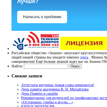
лучше?
Написать о проблеме
Российское общество «Знание» запускает круглосуточн
людей нашей страны вы увидите именно
здесь
. Можно бу
саморазвития! Ещѐ больше знаний ждет вас на Знание.ТВ
Найти:
Свежие записи
Аттестаты вручены: новая глава начинается!
День памяти академика В. Н. Михайлова
День Памяти и скорби
Рекомендации для родителей по профилактике экст
«Осторожно, грибы и ягоды…»
КИНОСФЕРУМ.РФ