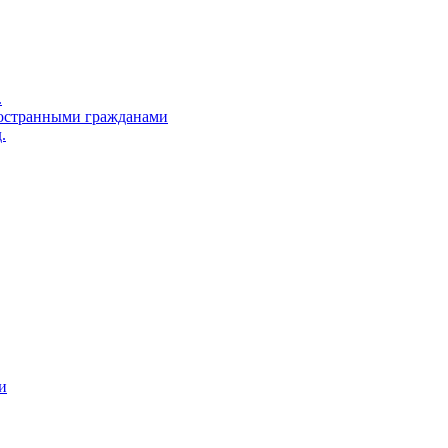
.
остранными гражданами
.
и