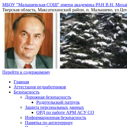
МБОУ "Малышевская СОШ" имени академика РАН В.Н. Миха
Тверская область, Максатихинский район, п. Малышево, ул.Центр
Перейти к содержимому
Главная
Аттестация педработников
Безопасность
Дорожная безопасность
Родительский патруль
Защита персональных данных
ОРД по работе АРМ АСУ СО
Информационная безопасность
Памятка по антитеррору