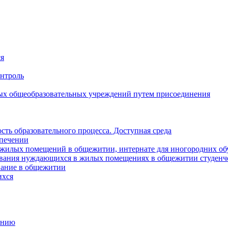
ся
онтроль
ых общеобразовательных учреждений путем присоединения
ть образовательного процесса. Доступная среда
спечении
е жилых помещений в общежитии, интернате для иногородних 
ивания нуждающихся в жилых помещениях в общежитии студенче
вание в общежитии
ихся
анию