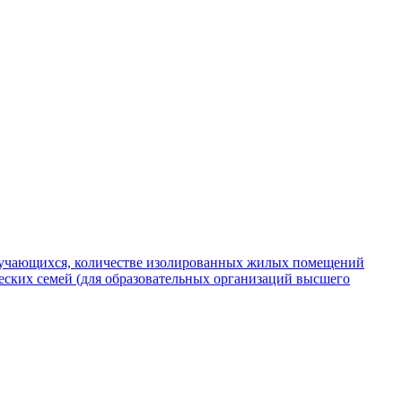
обучающихся, количестве изолированных жилых помещений
ских семей (для образовательных организаций высшего