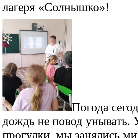
лагеря «Солнышко»!
Погода сего
дождь не повод унывать. У
прогулки, мы занялись м